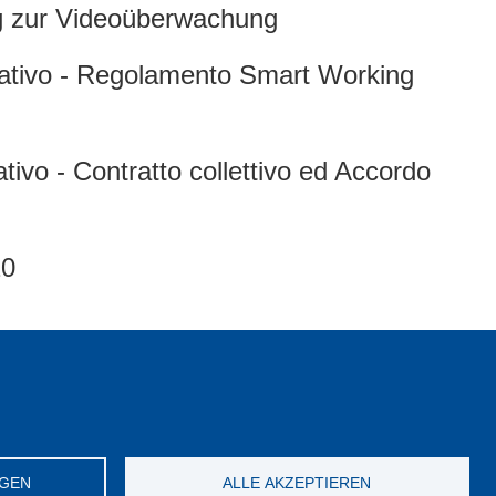
ng zur Videoüberwachung
rativo - Regolamento Smart Working
tivo - Contratto collettivo ed Accordo
20
le - Vertrag, Vereinbarung und
NGEN
ALLE AKZEPTIEREN