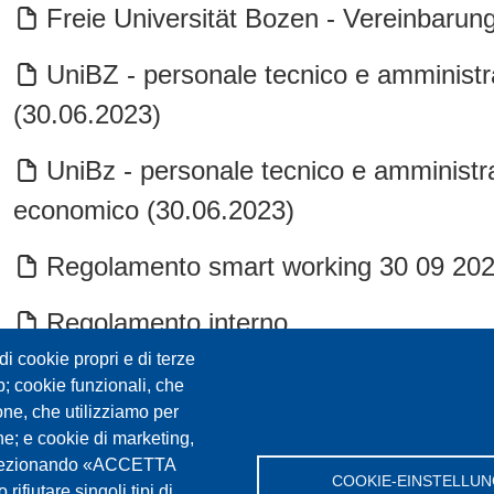
Freie Universität Bozen - Vereinbaru
UniBZ - personale tecnico e amminist
(30.06.2023)
UniBz - personale tecnico e amministra
economico (30.06.2023)
Regolamento smart working 30 09 20
Regolamento interno
i cookie propri e di terze
April/e 2017 Contratto, Accordo, Tabel
eb; cookie funzionali, che
one, che utilizziamo per
Gehaltstabellen
che; e cookie di marketing,
. Selezionando «ACCETTA
COOKIE-EINSTELLU
rifiutare singoli tipi di