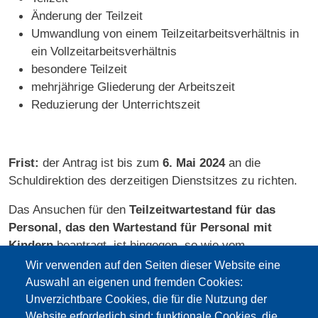
Änderung der Teilzeit
Umwandlung von einem Teilzeitarbeitsverhältnis in
ein Vollzeitarbeitsverhältnis
besondere Teilzeit
mehrjährige Gliederung der Arbeitszeit
Reduzierung der Unterrichtszeit
Frist:
der Antrag ist bis zum
6. Mai 2024
an die
Schuldirektion des derzeitigen Dienstsitzes zu richten.
Das Ansuchen für den
Teilzeitwartestand für das
Personal, das den Wartestand für Personal mit
Kindern
beantragt, ist hingegen, so wie vom
Landeskollektivvertrag festgelegt, innerhalb vom
1.
Wir verwenden auf den Seiten dieser Website eine
August 2024
einzureichen.
Auswahl an eigenen und fremden Cookies:
Unverzichtbare Cookies, die für die Nutzung der
Rundschreiben und Formulare
hier.
Website erforderlich sind; funktionale Cookies, die