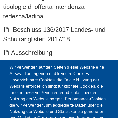
tipologie di offerta intendenza
tedesca/ladina
Beschluss 136/2017 Landes- und
Schulranglisten 2017/18
Ausschreibung
Spezialisierungslehrgang Integration-
Wir verwenden auf den Seiten dieser Website eine
Band corsi specializzazione sostegno
Auswahl an eigenen und fremden Cookies:
2016/17
Unverzichtbare Cookies, die für die Nutzung der
Website erforderlich sind; funktionale Cookies, die
für eine bessere Benutzerfreundlichkeit bei der
Rundschreiben Reformpädagogik/
Nutzung der Website sorgen; Performance-Cookies,
besondere Sprachprojekte 2016/17
die wir verwenden, um aggregierte Daten über die
Nutzung der Website und Statistiken zu generieren;
RS Sprachprojekte Richtigstellung
und Marketing-Cookies, die verwendet werden, um