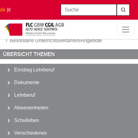
Direkt zum Inhalt
Suche
de
it
Startseite
Einstieg Lehrberuf
Besondere Unterrichtsverfahren/Angebote
ÜBERSICHT THEMEN
Einstieg Lehrberuf
Dokumente
Lehrberuf
Abwesenheiten
Schulleben
Verschiedenes