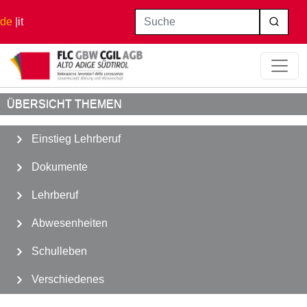
Direkt zum Inhalt
Suche
de
it
Startseite
Schulleben
Kollegialorgane
ÜBERSICHT THEMEN
Einstieg Lehrberuf
Dokumente
Lehrberuf
Abwesenheiten
Schulleben
Verschiedenes