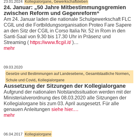
,
23.01.2024
Kollegialorgane
Gewerkschaftsleben
24. Januar: „50 Jahre Mitbestimmungsgremien
zwischen Reform und Gegenreform“
Am 24. Januar laden die nationale Schulgewerkschaft FLC
CGIL und die Fortbildungsorganisation Proteo Fare Sapere
an den Sitz der CGIL in Corso Italia Nr. 52 in Rom in den
Santi-Saal von 9.30 bis 17.30 Uhr in Präsenz und
Streaming (
https://www.flcgil.it/
)…
mehr
09.03.2020
,
,
Gesetze und Bestimmungen auf Landesebene
Gesamtstaatliche Normen
,
Schule und Covid
Kollegialorgane
Aussetzung der Sitzungen der Kollegialorgane
Aufgrund der nationalen Notstandssituation werden mit der
Ministerialverordnung des 08.03.2020 alle Sitzungen der
Kollegialorgane bis zum 03. April ausgesetzt. Für alle
genauen Anleitungen
siehe hier.…
mehr
06.04.2017
Kollegialorgane