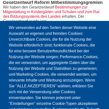
Gesetzentwurf Reform Mitbestimmungsgremien
Wir haben den Gesetzentwurf
Bestimmungen zur
Mitgestaltung in Kindergärten und Schulen und zum Rat
des Bildungssystems des Landes
erhalten. Der
Gesetzentwurf wurde von…
mehr
Wir verwenden auf den Seiten dieser Website eine
Auswahl an eigenen und fremden Cookies:
Unverzichtbare Cookies, die für die Nutzung der
Dokumente
Website erforderlich sind; funktionale Cookies, die
Nationale Tagung: „50 Jahre
für eine bessere Benutzerfreundlichkeit bei der
Nutzung der Website sorgen; Performance-Cookies,
Mitbestimmungsgremien zwischen
die wir verwenden, um aggregierte Daten über die
Reform und Gegenreform“
Nutzung der Website und Statistiken zu generieren;
und Marketing-Cookies, die verwendet werden, um
relevante Inhalte und Werbung anzuzeigen. Wenn
Landesgesetz 20/1995
Sie "ALLE AKZEPTIEREN" wählen, erklären Sie
MItbestimmungsgremien
sich mit der Verwendung aller Cookies
einverstanden. Sie können jederzeit unter
Bozza- Riforma Organi collegiali
"Einstellungen" einzelne Cookie-Typen akzeptieren