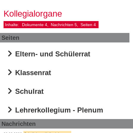
Kollegialorgane
Inhalte:
Dokumente
4
Nachrichten
5
Seiten
4
Seiten
Eltern- und Schülerrat
Klassenrat
Schulrat
Lehrerkollegium - Plenum
Nachrichten