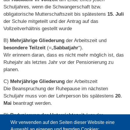
Schuljahres, wenn die Schwangerschaft bzw.
obligatorische Mutterschaftszeit bis spätestens
15. Juli
der Schule mitgeteilt und der Antrag auf das
Vollzeitverhältnis gestellt wurde
B)
Mehrjährige Gliederung
der Arbeitszeit und
besondere Teilzeit
(=„
Sabbatjahr
“).
Wir erinnern daran, dass es nicht mehr möglich ist, das
Ruhejahr als letztes Jahr vor der Pensionierung zu
planen.
C)
Mehrjährige Gliederung
der Arbeitszeit
Die Beanspruchung der Ruhepause im nächsten
Schuljahr muss von der Lehrperson bis spätestens
20.
Mai
beantragt werden.
D)
Reduzierung der Unterrichtszeit
(vor der
Pensionierung)
Wir verwenden auf den Seiten dieser Website eine
Auswahl an eigenen und fremden Cookies: