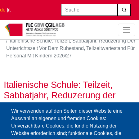
Direkt zum Inhalt
Suche
de
it
Startseite
Italienische Schule: Teilzeit, Sabbatjahr, Reduzerung Der
Unterrichtszeit Vor Dem Ruhestand, Teilzeitwartestand Für
Personal Mit Kindern 2026/27
Italienische Schule: Teilzeit,
Sabbatjahr, Reduzerung der
Unterrichtszeit vor dem
Wir verwenden auf den Seiten dieser Website eine
Ruhestand, Teilzeitwartestand
Auswahl an eigenen und fremden Cookies:
für Personal mit Kindern 2026/27
Unverzichtbare Cookies, die für die Nutzung der
Website erforderlich sind; funktionale Cookies, die
04.06.2026