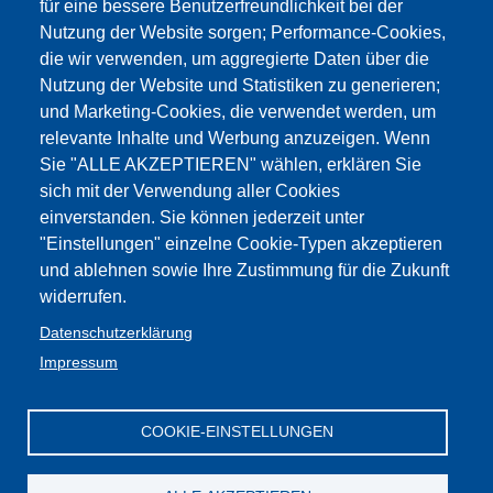
für eine bessere Benutzerfreundlichkeit bei der
Einreichfrist:
Nutzung der Website sorgen; Performance-Cookies,
15.7.2026 für den Teilzeitwartestand für Personal mit
die wir verwenden, um aggregierte Daten über die
Kindern;
Nutzung der Website und Statistiken zu generieren;
15.6.2026 für alle anderen Gesuche.
und Marketing-Cookies, die verwendet werden, um
relevante Inhalte und Werbung anzuzeigen. Wenn
Circolare tempo parziale sc. italiana 4.6.2026.pdf
Sie "ALLE AKZEPTIEREN" wählen, erklären Sie
Modulo A Richiesta tempo parziale o rientro a tempo
sich mit der Verwendung aller Cookies
pieno.pdf
einverstanden. Sie können jederzeit unter
Modulo B Richiesta tempo parziale su biennio
"Einstellungen" einzelne Cookie-Typen akzeptieren
scolastico.pdf
und ablehnen sowie Ihre Zustimmung für die Zukunft
Modulo C Richiesta tempo parziale contestuale
widerrufen.
all'aspettativa per prole.pdf
Datenschutzerklärung
Modello D anno sabbatico 2026.pdf
Impressum
Modulo E Riduzione orario 2026.pdf
Mod. precedenze.PDF
COOKIE-EINSTELLUNGEN
Impressum
Web-
GBW /
Privacy
Kontakt
Seite
:Cookies
FLC - Gewerkschaft Wissenschaft und
Mitglieder