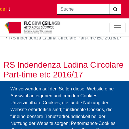
Direkt zum Inhalt
Suche
de
it
Startseite
RS Indendenza Ladina Circolare Part-time Etc 2016/17
RS Indendenza Ladina Circolare
Part-time etc 2016/17
23.03.2016
Wir verwenden auf den Seiten dieser Website eine
rsteilzeit_circolare_part-
Auswahl an eigenen und fremden Cookies:
time_int._ladina_2016_2017.pdf
Unverzichtbare Cookies, die für die Nutzung der
Website erforderlich sind; funktionale Cookies, die
für eine bessere Benutzerfreundlichkeit bei der
Impressum
Web-
GBW /
Privacy
Kontakt
Seite
:Cookies
FLC - Gewerkschaft Wissenschaft und
Mitglieder
Nutzung der Website sorgen; Performance-Cookies,
Privacy
Bildung Südtirol
CGIL